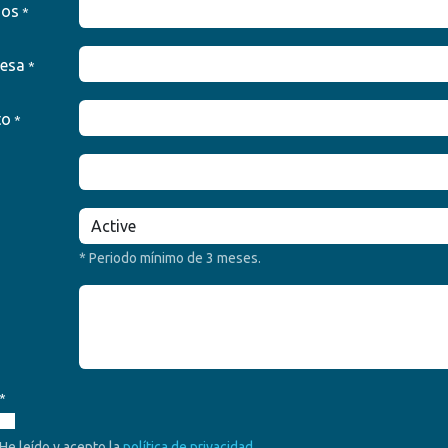
dos
*
esa
*
to
*
* Periodo mínimo de 3 meses.
*
He leído y acepto la
política de privacidad
.