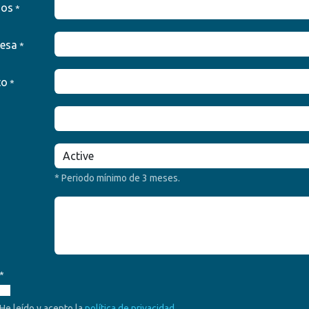
dos
*
esa
*
to
*
* Periodo mínimo de 3 meses.
*
He leído y acepto la
política de privacidad
.